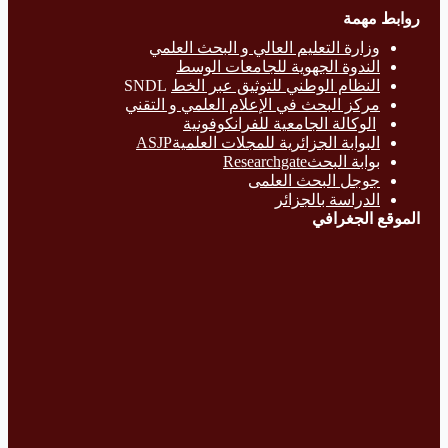
روابط مهمة
وزارة التع
ليم العالي و البحث العلمي
الندوة الجهوية للجامعات الوسط
النظام الوطني للتوثيق عبر الخط
SNDL
مركز البحث في الإعلام العلمي و التقني
الوكالة الجامعية للفرانكوفونية
البوابة الجزائرية للمجلات العلميةASJP
بوابة البحث
Researchgate
جوجل البحث العلمى
الدراسة بالج
زائر
الموقع الجغرافي