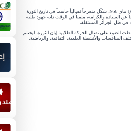
من جهته، أبرز السيد الوالي في كلمته أن إضراب 19 ماي 1956 شكّل منعرجاً نضالياً حاسماً في تاريخ الثورة
 عن السيادة والكرامة، مثمناً في الوقت ذاته جهود طلبة
 في ظل الجزائر المستقلة.
طت الضوء على نضال الحركة الطلابية إبان الثورة، ليختتم
ف المنافسات والأنشطة العلمية، الثقافية، والرياضية.