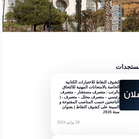
مستجدات
كشوف النقاط للاختبارات الكتابية
الخاصة بالامتحانات المهنية للالتحاق
بالرتب : متصرف مستشار – متصرف
رئيسي – متصرف محلل – متصرف ، (
الناجحين حسب المناصب المفتوحة و
المبينة على كشوف النقاط ) بعنوان
سنة 2026
28 يوليو 2026