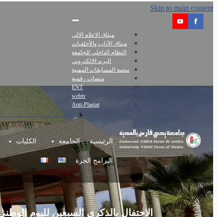
Skip to main content
ميثاق الاعلام الالي
ميثاق الآداب والأخلقيات
النظام الداخلي للجامعة
البريد الالكتروني
منصة المسابقات المهنية
منصات رقمية
ENT
webtv
Anti-Plagiat
الرئيسية
الجامعة
الكليات
البرامج الحرة
الاحتفال بالذكرى السبعين لليوم الوطن