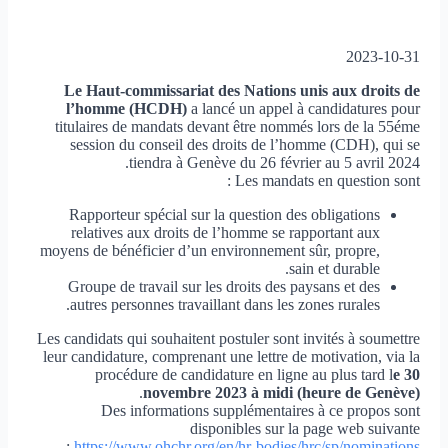
2023-10-31
Le Haut-commissariat des Nations unis aux droits de
l’homme (HCDH)
a lancé un appel à candidatures pour
titulaires de mandats devant être nommés lors de la 55éme
session du conseil des droits de l’homme (CDH), qui se
tiendra à Genève du 26 février au 5 avril 2024.
Les mandats en question sont :
Rapporteur spécial sur la question des obligations
relatives aux droits de l’homme se rapportant aux
moyens de bénéficier d’un environnement sûr, propre,
sain et durable.
Groupe de travail sur les droits des paysans et des
autres personnes travaillant dans les zones rurales.
Les candidats qui souhaitent postuler sont invités à soumettre
leur candidature, comprenant une lettre de motivation, via la
procédure de candidature en ligne au plus tard l
e 30
.
novembre 2023
à midi (heure de Genève)
Des informations supplémentaires à ce propos sont
disponibles sur la page web suivante
:
https://www.ohchr.org/en/hr-
bodies/hrc/sp/nominations