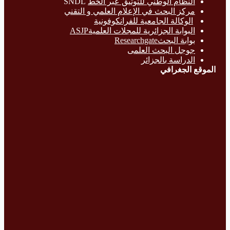
النظام الوطني للتوثيق عبر الخط
SNDL
مركز البحث في الإعلام العلمي و التقني
الوكالة الجامعية للفرانكوفونية
البوابة الجزائرية للمجلات العلميةASJP
بوابة البحث
Researchgate
جوجل البحث العلمى
الدراسة بالج
زائر
الموقع الجغرافي