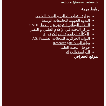
روابط مهمة
وزارة التع
ليم العالي و البحث العلمي
الندوة الجهوية للجامعات الوسط
النظام الوطني للتوثيق عبر الخط
SNDL
مركز البحث في الإعلام العلمي و التقني
الوكالة الجامعية للفرانكوفونية
البوابة الجزائرية للمجلات العلميةASJP
بوابة البحث
Researchgate
جوجل البحث العلمى
الدراسة بالج
زائر
الموقع الجغرافي