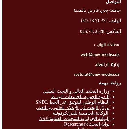
للتواصل
جامعة يحي فارس بالمدية
الهاتف : 025.78.51.33
الفاكس: 025.78.56.28
روابط مهمة
وزارة التع
ليم العالي و البحث العلمي
الندوة الجهوية للجامعات الوسط
النظام الوطني للتوثيق عبر الخط
SNDL
مركز البحث في الإعلام العلمي و التقني
الوكالة الجامعية للفرانكوفونية
البوابة الجزائرية للمجلات العلميةASJP
بوابة البحث
Researchgate