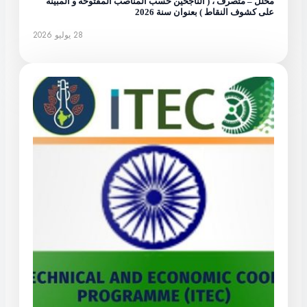
محلل – متصرف ، ( الناجحين حسب المناصب المفتوحة و المبينة
على كشوف النقاط ) بعنوان سنة 2026
28 يوليو 2026