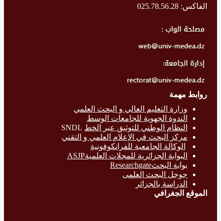
الفاكس: 025.78.56.28
روابط مهمة
وزارة التع
ليم العالي و البحث العلمي
الندوة الجهوية للجامعات الوسط
النظام الوطني للتوثيق عبر الخط
SNDL
مركز البحث في الإعلام العلمي و التقني
الوكالة الجامعية للفرانكوفونية
البوابة الجزائرية للمجلات العلميةASJP
بوابة البحث
Researchgate
جوجل البحث العلمى
الدراسة بالج
زائر
الموقع الجغرافي