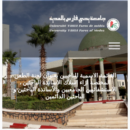
Skip to main content
القائمة الاسمية للناخبين بعنوان لجنة الطعن
المختصة ازاء اسلاك الاساتذة الباحثين ،
الاستشفائيين الجامعيين والأساتذة الباحثين و
الباحثين الدائمين