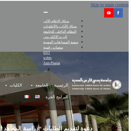
Skip to main content
ميثاق الاعلام الالي
ميثاق الآداب والأخلقيات
النظام الداخلي للجامعة
البريد الالكتروني
منصة المسابقات المهنية
منصات رقمية
ENT
webtv
Anti-Plagiat
الرئيسية
الجامعة
الكليات
البرامج الحرة
دعوة لتقديم الطلبات “دراسة المعاهد ال