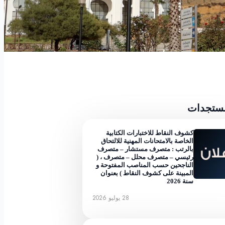
مستجدات
كشوف النقاط للاختبارات الكتابية
الخاصة بالامتحانات المهنية للالتحاق
بالرتب : متصرف مستشار – متصرف
رئيسي – متصرف محلل – متصرف ، (
الناجحين حسب المناصب المفتوحة و
المبينة على كشوف النقاط ) بعنوان
سنة 2026
28 يوليو 2026