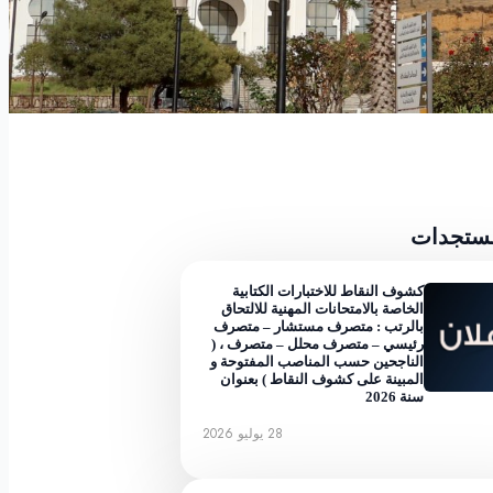
مستجدات
كشوف النقاط للاختبارات الكتابية
الخاصة بالامتحانات المهنية للالتحاق
بالرتب : متصرف مستشار – متصرف
رئيسي – متصرف محلل – متصرف ، (
الناجحين حسب المناصب المفتوحة و
المبينة على كشوف النقاط ) بعنوان
سنة 2026
28 يوليو 2026