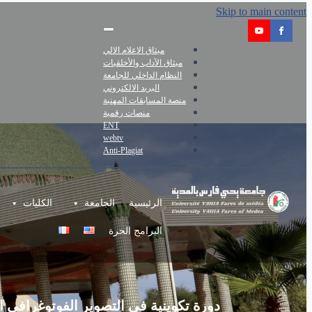
Skip to main content
ميثاق الاعلام الالي
ميثاق الآداب والأخلقيات
النظام الداخلي للجامعة
البريد الالكتروني
منصة المسابقات المهنية
منصات رقمية
ENT
webtv
Anti-Plagiat
الرئيسية
الجامعة
الكليات
البرامج الحرة
دورة تكوينية في التصوير الفوتوغرافي ا