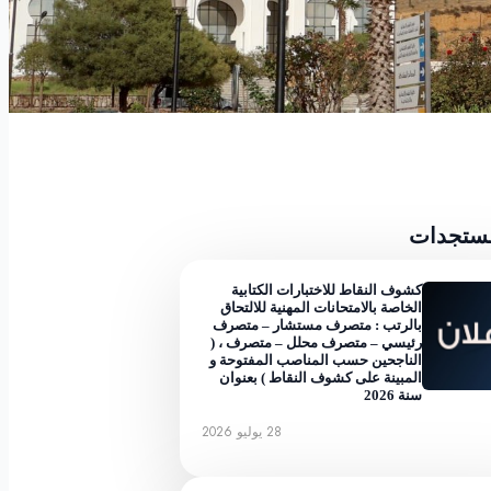
مستجدات
كشوف النقاط للاختبارات الكتابية
الخاصة بالامتحانات المهنية للالتحاق
بالرتب : متصرف مستشار – متصرف
رئيسي – متصرف محلل – متصرف ، (
الناجحين حسب المناصب المفتوحة و
المبينة على كشوف النقاط ) بعنوان
سنة 2026
28 يوليو 2026