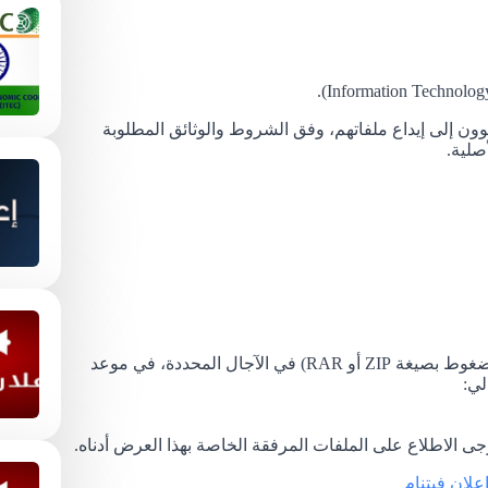
وون إلى إيداع ملفاتهم، وفق الشروط والوثائق المطلوبة
صلية.
يجب إيداع ملفات الترشح كاملة (في ملف واحد مضغوط بصيغة ZIP أو RAR) في الآجال المحددة، في موعد
 الاطلاع على الملفات المرفقة الخاصة بهذا العرض أدناه.
علان فيتنام