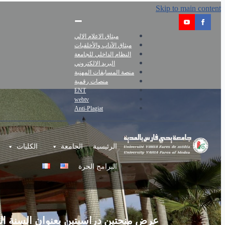
Skip to main content
ميثاق الاعلام الالي
ميثاق الآداب والأخلقيات
النظام الداخلي للجامعة
البريد الالكتروني
منصة المسابقات المهنية
منصات رقمية
ENT
webtv
Anti-Plagiat
الرئيسية
الجامعة
الكليات
البرامج الحرة
عرض منحتين دراسيتين بعنوان السنة الجامعية 6