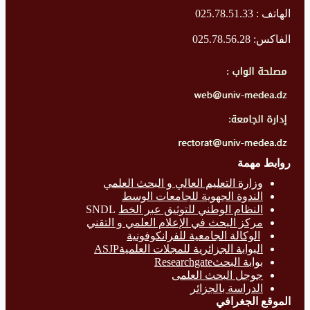
الهاتف : 025.78.51.33
الفاكس: 025.78.56.28
روابط مهمة
وزارة التع
ليم العالي و البحث العلمي
الندوة الجهوية للجامعات الوسط
النظام الوطني للتوثيق عبر الخط
SNDL
مركز البحث في الإعلام العلمي و التقني
الوكالة الجامعية للفرانكوفونية
البوابة الجزائرية للمجلات العلميةASJP
بوابة البحث
Researchgate
جوجل البحث العلمى
الدراسة بالج
زائر
الموقع الجغرافي