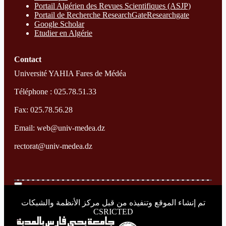
Portail Algérien des Revues Scientifiques (ASJP)
Portail de Recherche ResearchGate
Researchgate
Google Scholar
Etudier en Algérie
Contact
Université YAHIA Fares de Médéa
Téléphone : 025.78.51.33
Fax: 025.78.56.28
Email: web@univ-medea.dz
rectorat@univ-medea.dz
تم إنشاء الموقع وتنفيذه من قبل مركز الأنظمة والشبكات
CSRICTED