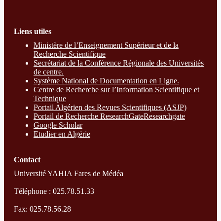
Liens utiles
Ministère de l’Enseignement Supérieur et de la
Recherche Scientifique
Secrétariat de la Conférence Régionale des Universités
de centre.
Système National de Documentation en Ligne.
Centre de Recherche sur l’Information Scientifique et
Technique
Portail Algérien des Revues Scientifiques (ASJP)
Portail de Recherche ResearchGate
Researchgate
Google Scholar
Etudier en Algérie
Contact
Université YAHIA Fares de Médéa
Téléphone : 025.78.51.33
Fax: 025.78.56.28