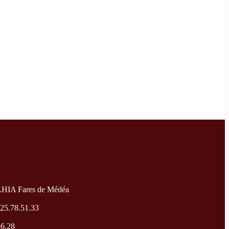
AHIA Fares de Médéa
025.78.51.33
56.28