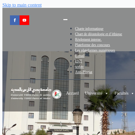
Skip to main content
Charte informatique
Chart de déontologie et d’éthique
Règlement interne.
Plateforme des concours
Les plateformes numériques
E-mail
ENT
webtv
Anti-Plagiat
Accueil
Université
Facultés