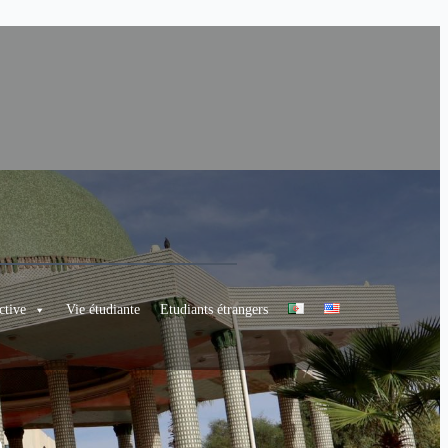
ctive
Vie étudiante
Etudiants étrangers
e