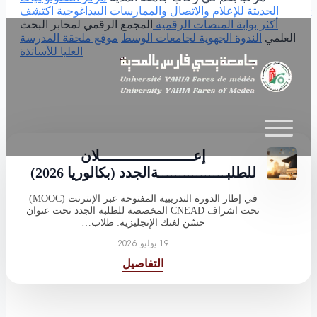
الحديثة للإعلام والاتصال والممارسات البيداغوجية
اكتشف
Skip to main content
أكثر
بوابة المنصات الرقمية
المجمع الرقمي لمخابر البحث
العلمي
الندوة الجهوية لجامعات الوسط
موقع ملحقة المدرسة
العليا للأساتذة
إعــــــــــــــــــــــلان
للطلبــــــــــــــــةالجدد (بكالوريا 2026)
في إطار الدورة التدريبية المفتوحة عبر الإنترنت (MOOC)
تحت اشراف CNEAD المخصصة للطلبة الجدد تحت عنوان
حسّن لغتك الإنجليزية: طلاب…
19 يوليو 2026
التفاصيل