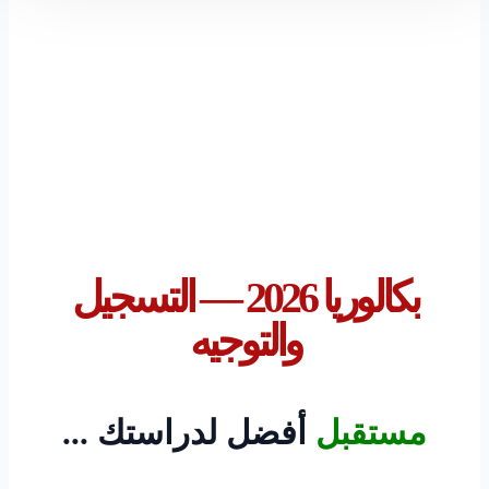
بكالوريا 2026 — التسجيل
والتوجيه
مستقبل
أفضل
لدراستك
...