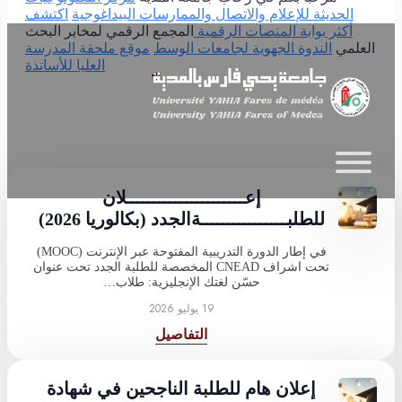
الحديثة للإعلام والاتصال والممارسات البيداغوجية
اكتشف
Skip to main content
أكثر
بوابة المنصات الرقمية
المجمع الرقمي لمخابر البحث
العلمي
الندوة الجهوية لجامعات الوسط
موقع ملحقة المدرسة
العليا للأساتذة
إعــــــــــــــــــــــلان
للطلبــــــــــــــــةالجدد (بكالوريا 2026)
في إطار الدورة التدريبية المفتوحة عبر الإنترنت (MOOC)
تحت اشراف CNEAD المخصصة للطلبة الجدد تحت عنوان
حسّن لغتك الإنجليزية: طلاب…
19 يوليو 2026
التفاصيل
إعلان هام للطلبة الناجحين في شهادة